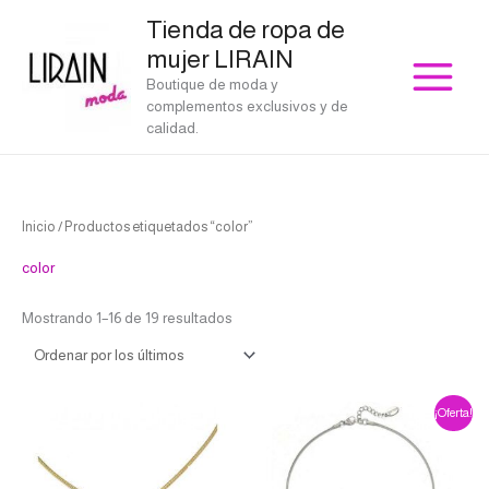
Ir
Tienda de ropa de
al
mujer LIRAIN
contenido
Boutique de moda y
complementos exclusivos y de
calidad.
Ordenado
Inicio
/ Productos etiquetados “color”
por
los
últimos
color
Mostrando 1–16 de 19 resultados
El
El
¡Oferta!
precio
precio
original
actual
era:
es:
€39.00.
€35.10.