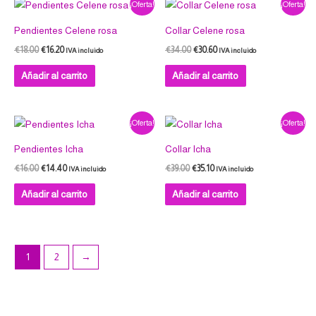
El
El
El
El
¡Oferta!
¡Oferta!
precio
precio
precio
precio
original
actual
original
actual
Pendientes Celene rosa
Collar Celene rosa
era:
es:
era:
es:
€18.00.
€16.20.
€34.00.
€30.60.
€
18.00
€
16.20
€
34.00
€
30.60
IVA incluido
IVA incluido
Añadir al carrito
Añadir al carrito
El
El
El
El
¡Oferta!
¡Oferta!
precio
precio
precio
precio
original
actual
original
actual
Pendientes Icha
Collar Icha
era:
es:
era:
es:
€16.00.
€14.40.
€39.00.
€35.10.
€
16.00
€
14.40
€
39.00
€
35.10
IVA incluido
IVA incluido
Añadir al carrito
Añadir al carrito
1
2
→