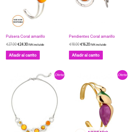
Pulsera Coral amarillo
Pendientes Coral amarillo
€
27.00
€
24.30
€
18.00
€
16.20
IVA incluido
IVA incluido
Añadir al carrito
Añadir al carrito
El
El
El
El
¡Oferta!
¡Oferta!
precio
precio
precio
precio
original
actual
original
actual
era:
es:
era:
es:
€39.00.
€35.10.
€27.00.
€24.30.