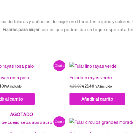
ama de fulares y pañuelos de mujer en diferentes tejidos y color
 .
Fulares para mujer
con los que podrás dar un toque especial a tus 
El
El
El
¡Oferta!
io
precio
precio
precio
nal
actual
original
actual
 rayas rosa palo
Fular lino rayas verde
es:
era:
es:
00.
€23.40.
€26.00.
€23.40.
40
€
26.00
€
23.40
IVA incluido
IVA incluido
ir al carrito
Añadir al carrito
AGOTADO
El
El
El
¡Oferta!
io
precio
precio
precio
nal
actual
original
actual