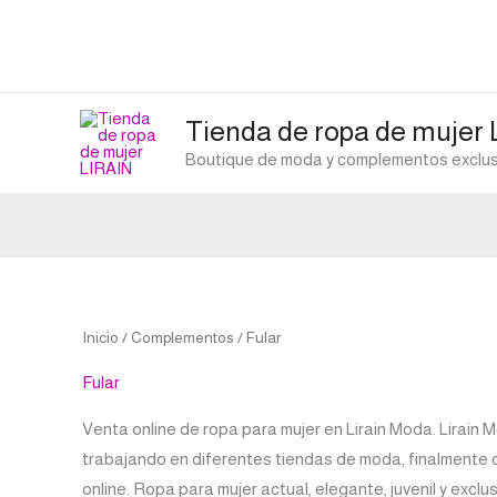
Ir
al
contenido
Tienda de ropa de mujer
Boutique de moda y complementos exclusi
Ordenado
Inicio
/
Complementos
/ Fular
por
los
últimos
Fular
Venta online de ropa para mujer en Lirain Moda. Lirain
trabajando en diferentes tiendas de moda, finalmente de
online. Ropa para mujer actual, elegante, juvenil y ex