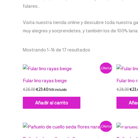
fulares…
Visita nuestra tienda online y descubre toda nuestra g
muy alegres y sorprendetes, y también los de 100% lana
Mostrando 1–16 de 17 resultados
El
El
El
¡Oferta!
precio
precio
prec
original
actual
origi
Fular lino rayas beige
Fular lino
era:
es:
era:
€26.00.
€23.40.
€26.
€
26.00
€
23.40
€
26.00
€
23.
IVA incluido
Añadir al carrito
Añad
El
El
El
¡Oferta!
precio
precio
prec
original
actual
origi