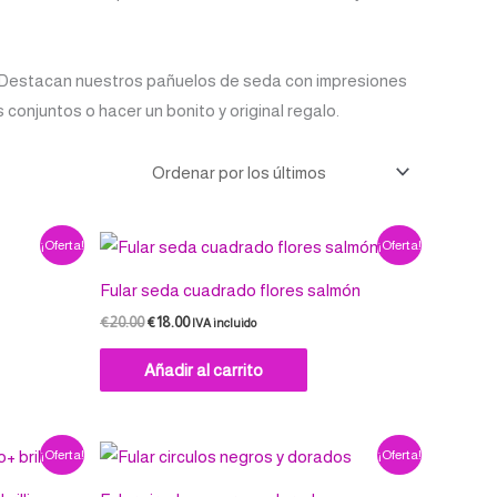
es. Destacan nuestros pañuelos de seda con impresiones
conjuntos o hacer un bonito y original regalo.
El
El
¡Oferta!
¡Oferta!
precio
precio
original
actual
Fular seda cuadrado flores salmón
era:
es:
€20.00.
€18.00.
€
20.00
€
18.00
IVA incluido
Añadir al carrito
El
El
¡Oferta!
¡Oferta!
precio
precio
original
actual