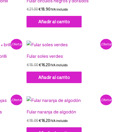
rilli
Fular circulos negros y dorados
era:
es:
€21.00.
€18.90.
€
21.00
€
18.90
IVA incluido
Añadir al carrito
El
El
¡Oferta!
¡Oferta!
precio
precio
original
actual
illi
Fular soles verdes
era:
es:
€18.00.
€16.20.
€
18.00
€
16.20
IVA incluido
Añadir al carrito
El
El
¡Oferta!
¡Oferta!
precio
precio
original
actual
as
Fular naranja de algodón
era:
es:
€18.00.
€16.20.
€
18.00
€
16.20
IVA incluido