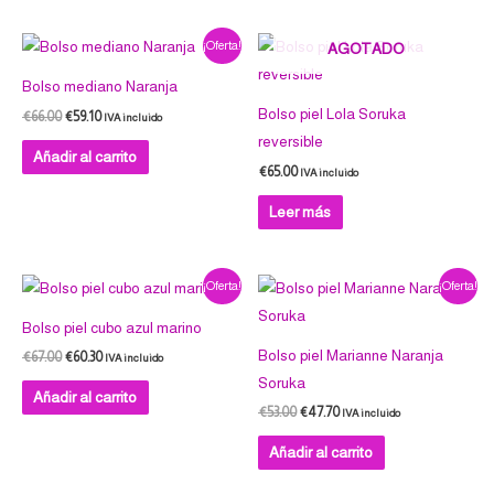
El
El
¡Oferta!
AGOTADO
precio
precio
original
actual
Bolso mediano Naranja
era:
es:
€66.00.
€59.10.
Bolso piel Lola Soruka
€
66.00
€
59.10
IVA incluido
reversible
Añadir al carrito
€
65.00
IVA incluido
Leer más
El
El
El
El
¡Oferta!
¡Oferta!
precio
precio
precio
precio
original
actual
original
actual
Bolso piel cubo azul marino
era:
es:
era:
es:
€67.00.
€60.30.
€53.00.
€47.70.
Bolso piel Marianne Naranja
€
67.00
€
60.30
IVA incluido
Soruka
Añadir al carrito
€
53.00
€
47.70
IVA incluido
Añadir al carrito