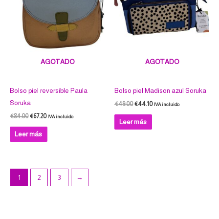
AGOTADO
AGOTADO
Bolso piel reversible Paula
Bolso piel Madison azul Soruka
Soruka
€
49.00
€
44.10
IVA incluido
€
84.00
€
67.20
IVA incluido
Leer más
Leer más
1
2
3
→