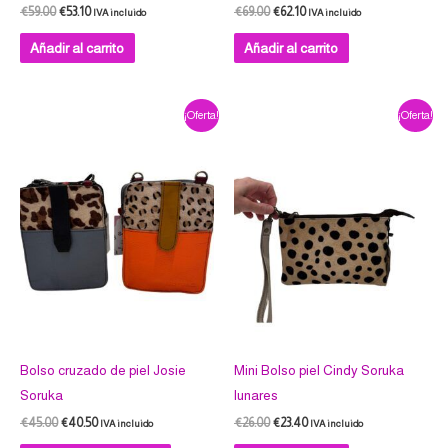
€
59.00
€
53.10
€
69.00
€
62.10
IVA incluido
IVA incluido
Añadir al carrito
Añadir al carrito
El
El
El
El
Este
¡Oferta!
¡Oferta!
precio
precio
precio
precio
producto
original
actual
original
actual
era:
es:
era:
es:
tiene
€45.00.
€40.50.
€26.00.
€23.40.
múltiples
variantes.
Las
opciones
se
pueden
elegir
en
Bolso cruzado de piel Josie
Mini Bolso piel Cindy Soruka
la
Soruka
lunares
página
€
45.00
€
40.50
€
26.00
€
23.40
IVA incluido
IVA incluido
de