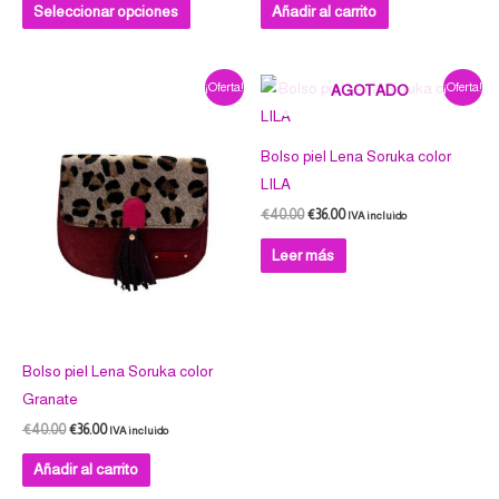
Seleccionar opciones
Añadir al carrito
producto
El
El
El
El
¡Oferta!
¡Oferta!
AGOTADO
precio
precio
precio
precio
original
actual
original
actual
era:
es:
era:
es:
€40.00.
€36.00.
€40.00.
€36.00.
Bolso piel Lena Soruka color
LILA
€
40.00
€
36.00
IVA incluido
Leer más
Bolso piel Lena Soruka color
Granate
€
40.00
€
36.00
IVA incluido
Añadir al carrito