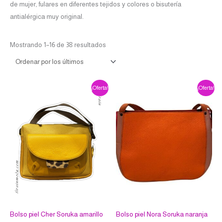
de mujer, fulares en diferentes tejidos y colores o bisutería
antialérgica muy original.
Mostrando 1–16 de 38 resultados
El
El
El
El
¡Oferta!
¡Oferta!
precio
precio
precio
precio
original
actual
original
actual
era:
es:
era:
es:
€59.00.
€53.10.
€69.00.
€62.10.
Bolso piel Cher Soruka amarillo
Bolso piel Nora Soruka naranja