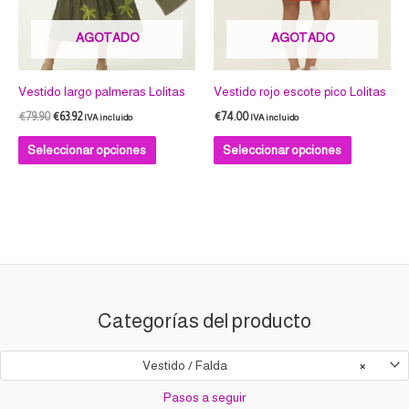
se
se
AGOTADO
AGOTADO
pueden
pueden
elegir
elegir
en
en
Vestido largo palmeras Lolitas
Vestido rojo escote pico Lolitas
la
la
€
79.90
€
63.92
€
74.00
IVA incluido
IVA incluido
página
página
Seleccionar opciones
Seleccionar opciones
de
de
producto
producto
Categorías del producto
Vestido / Falda
×
Pasos a seguir