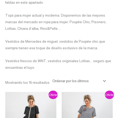
faldas en este apartado.
Tops para mujer actual y moderna. Disponemos de las mejores
marcas del mercado en ropa para mujer: Poupée Chic, Pisonero,
Lolitas, Chiara d’alba, Rino&Pelle …
Vestidos de Mercedes de miguel, vestidos de Poupée chic que
siempre tienen ese toque de diseño exclusivo de la marca.
Vestidos frescos de WNT, vestidos originiales Lolitas…. seguro que
encuentras el tuyo.
Mostrando los 16 resultados
El
El
El
El
Este
¡Oferta!
¡Oferta!
precio
precio
precio
precio
producto
original
actual
original
actual
era:
es:
era:
es:
tiene
€78.00.
€39.00.
€87.00.
€69.60.
múltiples