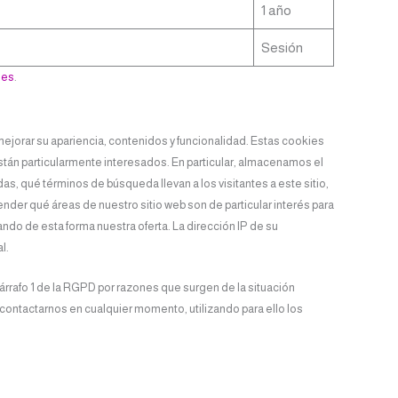
1 año
Sesión
ies
.
mejorar su apariencia, contenidos y funcionalidad. Estas cookies
stán particularmente interesados. En particular, almacenamos el
as, qué términos de búsqueda llevan a los visitantes a este sitio,
nder qué áreas de nuestro sitio web son de particular interés para
ndo de esta forma nuestra oferta. La dirección IP de su
l.
árrafo 1 de la RGPD por razones que surgen de la situación
 contactarnos en cualquier momento, utilizando para ello los