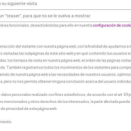
 su siguiente visita
un “teaser”, para que no se le vuelva a mostrar.
kies funcionales, desactivándolas para ello en nuestra
configuración de cook
eracción del visitante con nuestra página web, con la finalidad de ayudarnos a 
 visitadas las subpáginas de este sitio web y en qué contenido los usuarios e
, los tiempos de visita en nuestra página web, el orden de las páginas visitad
accede. También registramos todos los movimientos de los visitantes para compre
ontenido de nuestra página web a las necesidades de nuestros usuarios, optimiza
a, pero no nos permite obtener ninguna conclusión acerca del usuario individua
atos personales realizado con fines estadísticos, de acuerdo con el art. 89 p
echos mencionados y otros derechos de los interesados, la parte afectada puede
a de privacidad de esta página web.
miento: