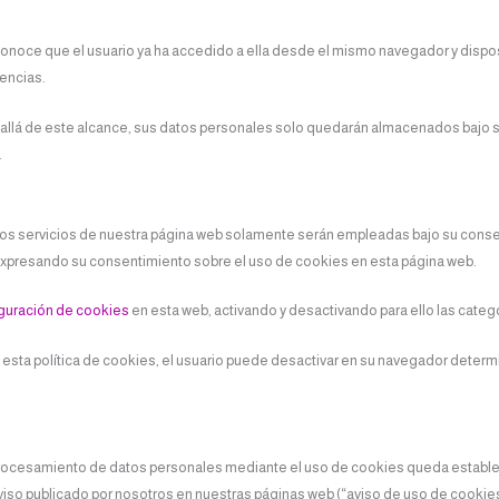
conoce que el usuario ya ha accedido a ella desde el mismo navegador y disposi
rencias.
Más allá de este alcance, sus datos personales solo quedarán almacenados bajo
.
los servicios de nuestra página web solamente serán empleadas bajo su conse
 expresando su consentimiento sobre el uso de cookies en esta página web.
guración de cookies
en esta web, activando y desactivando para ello las categ
e esta política de cookies, el usuario puede desactivar en su navegador deter
procesamiento de datos personales mediante el uso de cookies queda establecida
o publicado por nosotros en nuestras páginas web (“aviso de uso de cookies”),