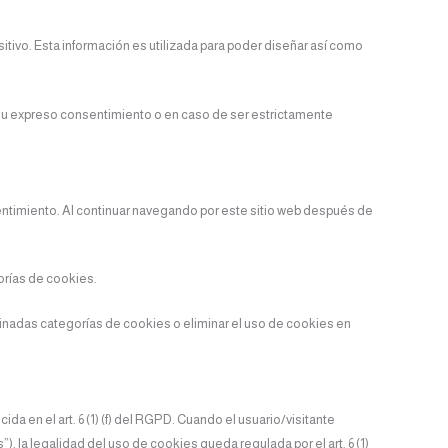
tivo. Esta información es utilizada para poder diseñar así como
 su expreso consentimiento o en caso de ser estrictamente
ntimiento. Al continuar navegando por este sitio web después de
orías de cookies.
minadas categorías de cookies o eliminar el uso de cookies en
 en el art. 6 (1) (f) del RGPD. Cuando el usuario/visitante
 la legalidad del uso de cookies queda regulada por el art. 6 (1)