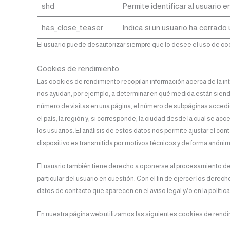
shd
Permite identificar al usuario en
has_close_teaser
Indica si un usuario ha cerrado 
El usuario puede desautorizar siempre que lo desee el uso de coo
Cookies de rendimiento
Las cookies de rendimiento recopilan información acerca de la int
nos ayudan, por ejemplo, a determinar en qué medida están siendo
número de visitas en una página, el número de subpáginas accedidas
el país, la región y, si corresponde, la ciudad desde la cual se 
los usuarios. El análisis de estos datos nos permite ajustar el c
dispositivo es transmitida por motivos técnicos y de forma anónim
El usuario también tiene derecho a oponerse al procesamiento de d
particular del usuario en cuestión. Con el fin de ejercer los der
datos de contacto que aparecen en el aviso legal y/o en la polític
En nuestra página web utilizamos las siguientes cookies de rendi