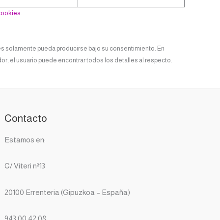
cookies
.
ies solamente pueda producirse bajo su consentimiento. En
r, el usuario puede encontrar todos los detalles al respecto.
Contacto
Estamos en:
C/ Viteri nº13
20100 Errenteria (Gipuzkoa – España)
943 00 42 08