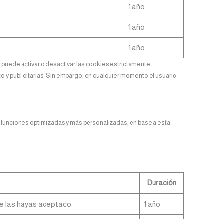
1 año
1 año
1 año
 puede activar o desactivar las cookies estrictamente
o y publicitarias. Sin embargo, en cualquier momento el usuario
e funciones optimizadas y más personalizadas, en base a esta
Duración
te las hayas aceptado.
1 año