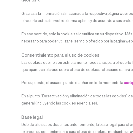
terceros”).
Gracias a la información almacenada, la respectiva página web re
ofrecerle este sitio web de forma óptima y de acuerdo a sus prefe
En ese sentido, solo la cookie se identifica en su dispositivo. 
necesario para poder utilizar el servicio ofrecido por la página web
Consentimiento para el uso de cookies
Las cookies que no son estrictamente necesarias para ofrecerle 
que aparezca el aviso sobre el uso de cookies. el usuario estará
Por supuesto, el usuario puede diseñar en todo momento la
confi
En el punto “Desactivación y eliminación de todas las cookies” d
general (incluyendo las cookies esenciales).
Base legal
Debido a los usos descritos anteriormente, la base legal para el 
exprese su consentimiento para el uso de cookies mediante un avis