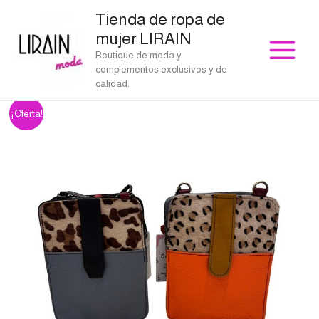
Ir
Tienda de ropa de
al
mujer LIRAIN
contenido
Boutique de moda y
complementos exclusivos y de
calidad.
Bolso
El
El
¡Oferta!
cruzado
precio
precio
de
piel
original
actual
Josie
era:
es:
Soruka
cantidad
€45.00.
€40.50.