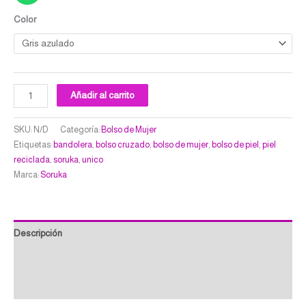
Color
Añadir al carrito
SKU:
N/D
Categoría:
Bolso de Mujer
Etiquetas:
bandolera
,
bolso cruzado
,
bolso de mujer
,
bolso de piel
,
piel
reciclada
,
soruka
,
unico
Marca:
Soruka
Descripción
Información adicional
Valoraciones (0)