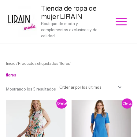
Ir
Tienda de ropa de
al
mujer LIRAIN
contenido
Boutique de moda y
complementos exclusivos y de
calidad.
Ordenado
Inicio
/ Productos etiquetados “flores”
por
los
últimos
flores
Mostrando los 5 resultados
El
El
El
El
Este
Este
¡Oferta!
¡Oferta!
precio
precio
precio
precio
producto
producto
original
actual
original
actual
era:
es:
era:
es:
tiene
tiene
€232.00.
€162.40.
€198.00.
€118.80.
múltiples
múltiples
variantes.
variantes.