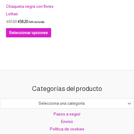
en
Chaqueta negra con flores
la
Lolitas
página
€
97.00
€
58.20
IVA incluido
de
Seleccionar opciones
producto
Categorías del producto
Selecciona una categoría
Pasos a seguir
Envíos
Política de cookies