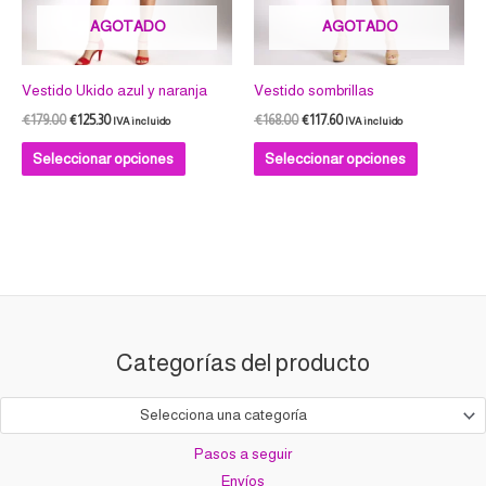
se
se
AGOTADO
AGOTADO
pueden
pueden
elegir
elegir
en
en
Vestido Ukido azul y naranja
Vestido sombrillas
la
la
€
179.00
€
125.30
€
168.00
€
117.60
IVA incluido
IVA incluido
página
página
Seleccionar opciones
Seleccionar opciones
de
de
producto
producto
Categorías del producto
Selecciona una categoría
Pasos a seguir
Envíos