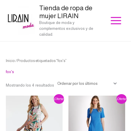
Ir
Tienda de ropa de
al
mujer LIRAIN
contenido
Boutique de moda y
complementos exclusivos y de
calidad.
Ordenado
Inicio
/ Productos etiquetados “fox's”
por
los
últimos
fox's
Mostrando los 4 resultados
El
El
El
El
Este
Este
¡Oferta!
¡Oferta!
precio
precio
precio
precio
producto
producto
original
actual
original
actual
era:
es:
era:
es:
tiene
tiene
€232.00.
€162.40.
€198.00.
€118.80.
múltiples
múltiples
variantes.
variantes.