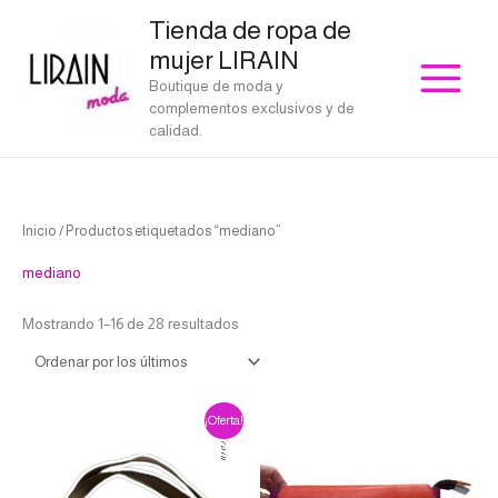
Ir
Tienda de ropa de
al
mujer LIRAIN
contenido
Boutique de moda y
complementos exclusivos y de
calidad.
Ordenado
Inicio
/ Productos etiquetados “mediano”
por
los
últimos
mediano
Mostrando 1–16 de 28 resultados
El
El
¡Oferta!
precio
precio
original
actual
era:
es:
€59.00.
€53.10.