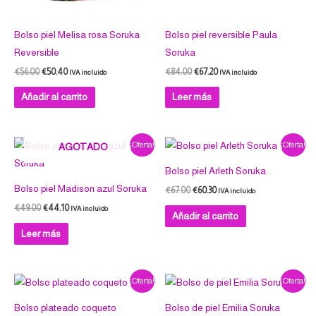
Bolso piel Melisa rosa Soruka
Bolso piel reversible Paula
Reversible
Soruka
€
56.00
€
50.40
€
84.00
€
67.20
IVA incluido
IVA incluido
Añadir al carrito
Leer más
El
El
El
El
¡Oferta!
¡Oferta!
AGOTADO
precio
precio
precio
precio
original
actual
original
actual
Bolso piel Arleth Soruka
era:
es:
era:
es:
€49.00.
€44.10.
€67.00.
€60.30.
Bolso piel Madison azul Soruka
€
67.00
€
60.30
IVA incluido
€
49.00
€
44.10
IVA incluido
Añadir al carrito
Leer más
El
El
El
El
¡Oferta!
¡Oferta!
precio
precio
precio
precio
original
actual
original
actual
Bolso plateado coqueto
Bolso de piel Emilia Soruka
era:
es:
era:
es: