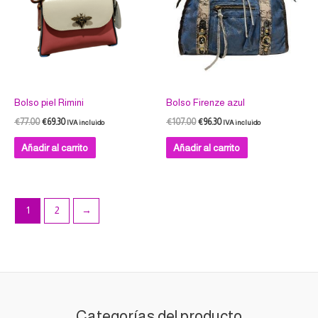
producto
Bolso piel Rimini
Bolso Firenze azul
€
77.00
€
69.30
€
107.00
€
96.30
IVA incluido
IVA incluido
Añadir al carrito
Añadir al carrito
1
2
→
Categorías del producto