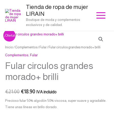
Ir
Tienda de ropa de mujer
al
LIRAIN
contenido
Boutique de moda y complementos
exclusivos y de calidad.
Fular
El
El
¡Oferta!
circulos
precio
precio
grandes
Inicio
/
Complementos
/
Fular
/ Fular circulos grandes morado+ brilli
morado+
original
actual
Complementos
,
Fular
brilli
Fular circulos grandes
era:
es:
cantidad
€21.00.
€18.90.
morado+ brilli
€
21.00
€
18.90
IVA incluido
Precioso fular 50% algodón 50% viscosa, super suave y agradable.
Tiene unas líneas en brillo dorado.