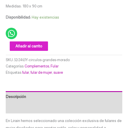
Medidas: 180 x 90 cm
Disponibilidad:
Hay existencias
Añadir al carrito
SKU:
32/2463Y-circulos-grandes-morado
Categorías:
Complementos
,
Fular
Etiquetas:
fular
,
fular de mujer
,
suave
Descripción
Valoraciones (0)
En Lirain hemos seleccionado una colección exclusiva de fulares de
mujer diseñados para aportar estilo, color y personalidad a