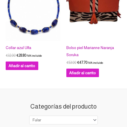
Collar azul Ulfa
Bolso piel Marianne Naranja
Soruka
€
32.00
€
28.80
IVA incluido
€
53.00
€
47.70
IVA incluido
Añadir al carrito
Añadir al carrito
Categorías del producto