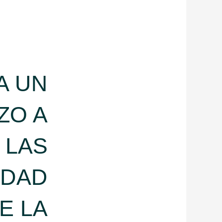
A UN
ZO A
LAS
IDAD
E LA