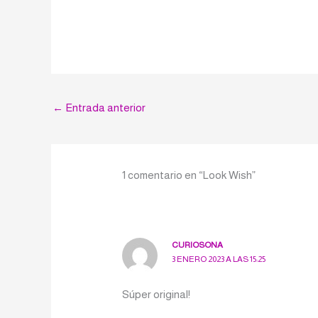
←
Entrada anterior
1 comentario en “Look Wish”
CURIOSONA
3 ENERO 2023 A LAS 15:25
Súper original!