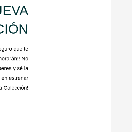
UEVA
CIÓN
eguro que te
orarán!! No
eres y sé la
 en estrenar
la Colección!