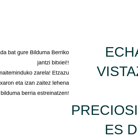
ECH
ada bat gure Bilduma Berriko
jantzi bitxiei!!
VISTA
maiteminduko zarela! Etzazu
txaron eta izan zaitez lehena
bilduma berria estreinatzen!
PRECIOS
ES D