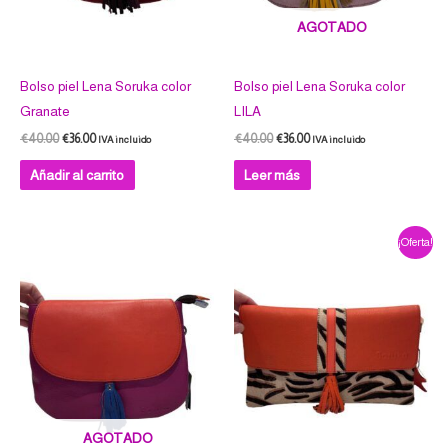
AGOTADO
Bolso piel Lena Soruka color
Bolso piel Lena Soruka color
Granate
LILA
€
40.00
€
36.00
€
40.00
€
36.00
IVA incluido
IVA incluido
Añadir al carrito
Leer más
El
El
¡Oferta!
precio
precio
original
actual
era:
es:
€53.00.
€47.70.
AGOTADO