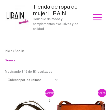
Ir
Tienda de ropa de
al
mujer LIRAIN
contenido
Boutique de moda y
complementos exclusivos y de
calidad.
Ordenado
Inicio
/ Soruka
por
los
últimos
Soruka
Mostrando 1–16 de 18 resultados
El
El
El
El
¡Oferta!
¡Oferta!
precio
precio
precio
precio
original
actual
original
actual
era:
es:
era:
es:
€59.00.
€53.10.
€69.00.
€62.10.