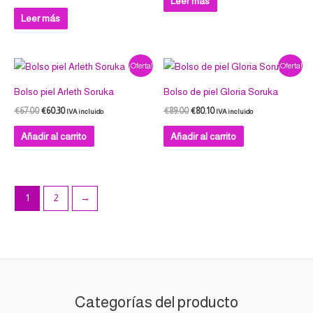
Leer más
Leer más
El
El
El
El
¡Oferta!
¡Oferta!
precio
precio
precio
precio
original
actual
original
actual
Bolso piel Arleth Soruka
Bolso de piel Gloria Soruka
era:
es:
era:
es:
€67.00.
€60.30.
€89.00.
€80.10.
€
67.00
€
60.30
€
89.00
€
80.10
IVA incluido
IVA incluido
Añadir al carrito
Añadir al carrito
1
2
→
Categorías del producto