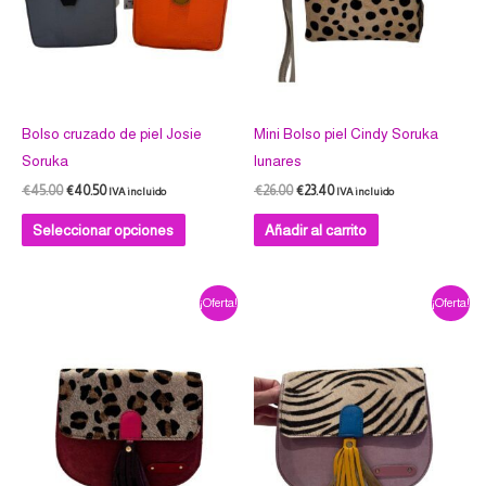
opciones
se
pueden
elegir
en
Bolso cruzado de piel Josie
Mini Bolso piel Cindy Soruka
la
Soruka
lunares
página
€
45.00
€
40.50
€
26.00
€
23.40
IVA incluido
IVA incluido
de
Seleccionar opciones
Añadir al carrito
producto
El
El
El
El
¡Oferta!
¡Oferta!
precio
precio
precio
precio
original
actual
original
actual
era:
es:
era:
es:
€40.00.
€36.00.
€40.00.
€36.00.