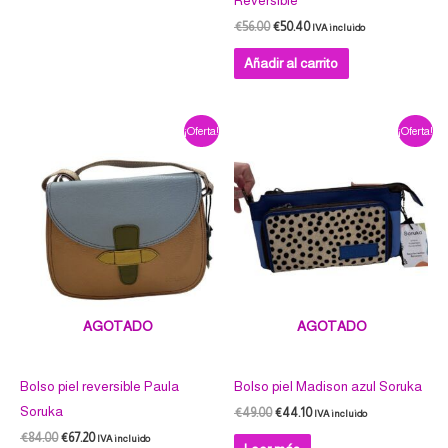
Reversible
€
56.00
€
50.40
IVA incluido
Añadir al carrito
El
El
El
El
¡Oferta!
¡Oferta!
precio
precio
precio
precio
original
actual
original
actual
era:
es:
era:
es:
€84.00.
€67.20.
€49.00.
€44.10.
AGOTADO
AGOTADO
Bolso piel reversible Paula
Bolso piel Madison azul Soruka
Soruka
€
49.00
€
44.10
IVA incluido
€
84.00
€
67.20
IVA incluido