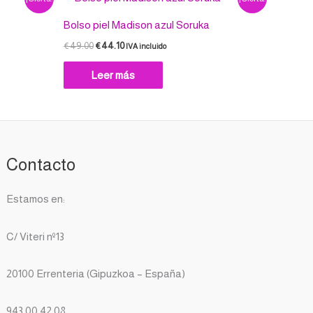
precio
precio
original
actual
Bolso piel Madison azul Soruka
era:
es:
€49.00.
€44.10.
€
49.00
€
44.10
IVA incluido
Leer más
Contacto
Estamos en:
C/ Viteri nº13
20100 Errenteria (Gipuzkoa – España)
943 00 42 08