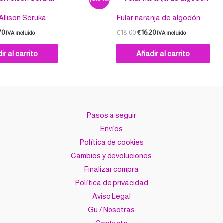
o
precio
precio
precio
al
actual
original
actual
 Allison Soruka
Fular naranja de algodón
es:
era:
es:
0.
€47.70.
€18.00.
€16.20.
70
€
18.00
€
16.20
IVA incluido
IVA incluido
ir al carrito
Añadir al carrito
Pasos a seguir
Envíos
Política de cookies
Cambios y devoluciones
Finalizar compra
Política de privacidad
Aviso Legal
Gu / Nosotras
Contacto