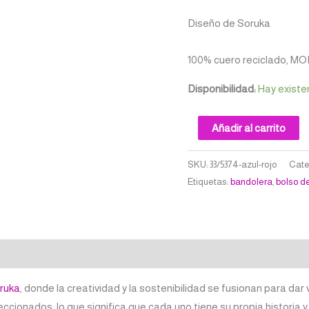
Diseño de Soruka
100% cuero reciclado, MO
Disponibilidad:
Hay existe
Añadir al carrito
SKU:
33/5374-azul-rojo
Cate
Etiquetas:
bandolera
,
bolso d
ruka
, donde la creatividad y la sostenibilidad se fusionan para dar 
ionados, lo que significa que cada uno tiene su propia historia y 