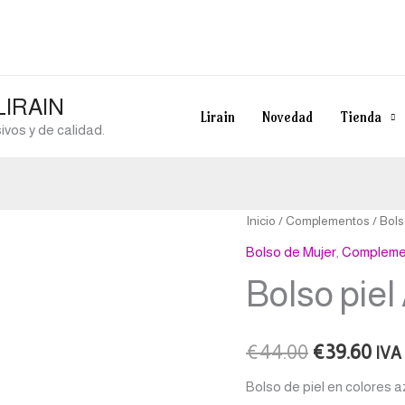
 LIRAIN
Lirain
Novedad
Tienda
vos y de calidad.
Bolso
Inicio
/
Complementos
/
Bols
El
El
piel
Bolso de Mujer
,
Compleme
precio
pre
Ally
Bolso piel
Soruka
original
act
cantidad
era:
es:
€
44.00
€
39.60
IVA 
€44.00.
€39
Bolso de piel en colores az