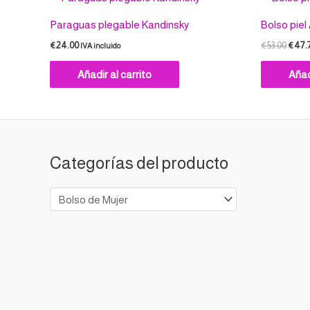
preci
origin
Paraguas plegable Kandinsky
Bolso piel
era:
€53.0
€
24.00
€
53.00
€
47.
IVA incluido
Añadir al carrito
Añad
Categorías del producto