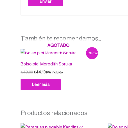
También te recomendamos…
AGOTADO
El
El
¡Oferta!
precio
precio
original
actual
Bolso piel Meredith Soruka
era:
es:
€49.00.
€44.10.
€
49.00
€
44.10
IVA incluido
Leer más
Productos relacionados
El