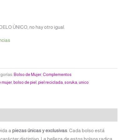
DELO ÚNICO, no hay otro igual.
ncias
gorías:
Bolso de Mujer
,
Complementos
e mujer
,
bolso de piel
,
piel reciclada
,
soruka
,
unico
vida a
piezas únicas y exclusivas
. Cada bolso está
carácter distintivo. La belleza de estos bolsos radica