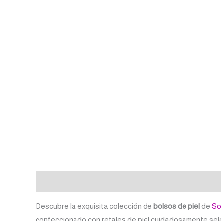
Descripción
Valoraciones (0)
Descubre la exquisita colección de
bolsos de piel
de
So
confeccionado con retales de piel cuidadosamente selecc