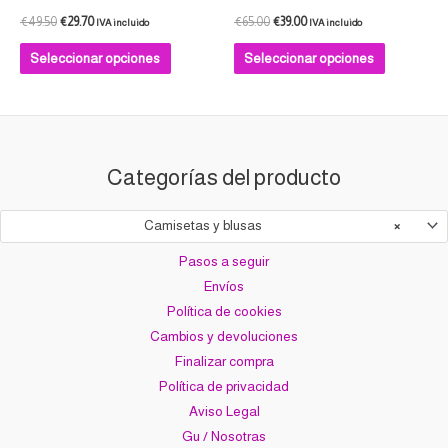
página
página
€
49.50
€
29.70
€
65.00
€
39.00
IVA incluido
IVA incluido
de
de
Seleccionar opciones
Seleccionar opciones
producto
producto
Categorías del producto
Camisetas y blusas
×
Pasos a seguir
Envíos
Política de cookies
Cambios y devoluciones
Finalizar compra
Política de privacidad
Aviso Legal
Gu / Nosotras