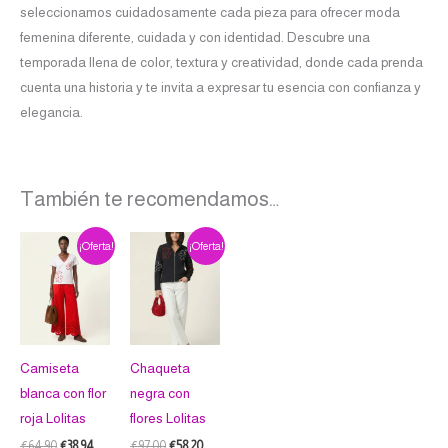
seleccionamos cuidadosamente cada pieza para ofrecer moda
femenina diferente, cuidada y con identidad. Descubre una
temporada llena de color, textura y creatividad, donde cada prenda
cuenta una historia y te invita a expresar tu esencia con confianza y
elegancia.
También te recomendamos…
El
El
El
El
Este
Este
¡Oferta!
¡Oferta!
precio
precio
precio
precio
producto
producto
original
actual
original
actual
era:
es:
era:
es:
tiene
tiene
€64.90.
€38.94.
€97.00.
€58.20.
múltiples
múltiples
variantes.
variantes.
Camiseta
Chaqueta
Las
Las
blanca con flor
negra con
opciones
opciones
roja Lolitas
flores Lolitas
se
se
pueden
pueden
€
64.90
€
38.94
€
97.00
€
58.20