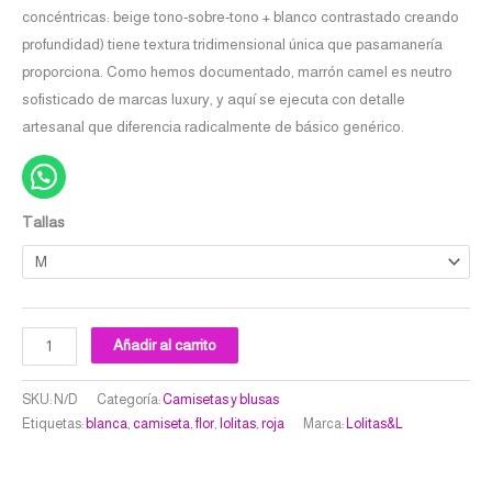
concéntricas: beige tono-sobre-tono + blanco contrastado creando
profundidad) tiene textura tridimensional única que pasamanería
proporciona. Como hemos documentado, marrón camel es neutro
sofisticado de marcas luxury, y aquí se ejecuta con detalle
artesanal que diferencia radicalmente de básico genérico.
Tallas
Añadir al carrito
SKU:
N/D
Categoría:
Camisetas y blusas
Etiquetas:
blanca
,
camiseta
,
flor
,
lolitas
,
roja
Marca:
Lolitas&L