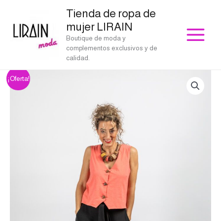
Ir
Tienda de ropa de
al
mujer LIRAIN
contenido
Boutique de moda y
complementos exclusivos y de
calidad.
Chaleco
El
El
¡Oferta!
Olga
precio
precio
naranja
bambú
original
actual
Dup
era:
es:
cantidad
€45.00.
€31.50.