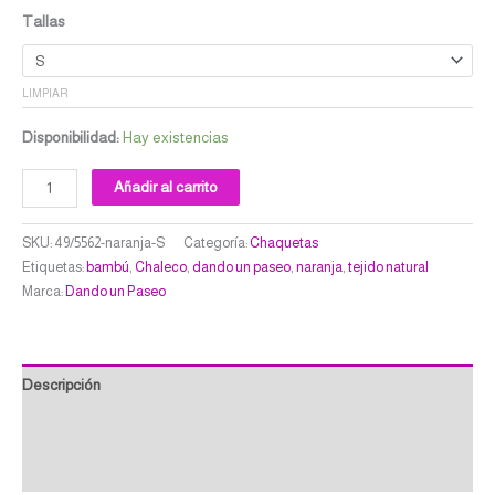
Tallas
LIMPIAR
Disponibilidad:
Hay existencias
Añadir al carrito
SKU:
49/5562-naranja-S
Categoría:
Chaquetas
Etiquetas:
bambú
,
Chaleco
,
dando un paseo
,
naranja
,
tejido natural
Marca:
Dando un Paseo
Descripción
Información adicional
Valoraciones (0)