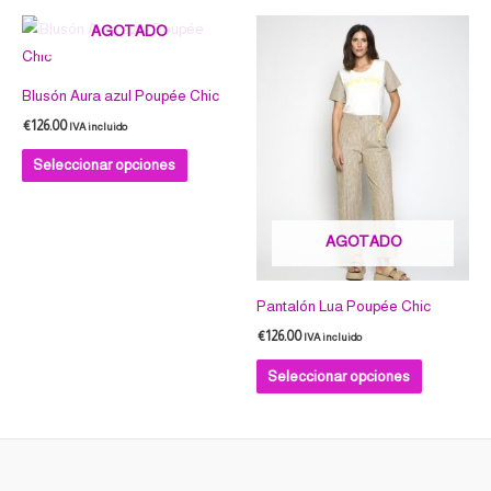
Este
Este
AGOTADO
producto
producto
tiene
tiene
Blusón Aura azul Poupée Chic
múltiples
múltiples
€
126.00
IVA incluido
variantes.
variantes.
Las
Las
Seleccionar opciones
opciones
opciones
se
se
AGOTADO
pueden
pueden
elegir
elegir
en
en
Pantalón Lua Poupée Chic
la
la
€
126.00
IVA incluido
página
página
Seleccionar opciones
de
de
producto
producto