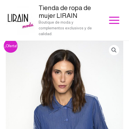
Ir
Tienda de ropa de
al
mujer LIRAIN
contenido
Boutique de moda y
complementos exclusivos y de
calidad.
Chaqueta
El
El
¡Oferta!
Vesta
precio
precio
azul
Poupée
original
actual
Chic
era:
es:
cantidad
€193.00.
€154.40.