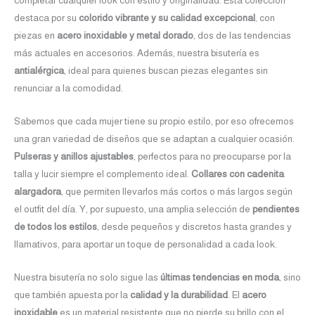
completar cualquier look con estilo y originalidad. Esta colección
destaca por su
colorido vibrante y su calidad excepcional
, con
piezas en
acero inoxidable y metal dorado
, dos de las tendencias
más actuales en accesorios. Además, nuestra bisutería es
antialérgica
, ideal para quienes buscan piezas elegantes sin
renunciar a la comodidad.
Sabemos que cada mujer tiene su propio estilo, por eso ofrecemos
una gran variedad de diseños que se adaptan a cualquier ocasión.
Pulseras y anillos ajustables
, perfectos para no preocuparse por la
talla y lucir siempre el complemento ideal.
Collares con cadenita
alargadora
, que permiten llevarlos más cortos o más largos según
el outfit del día. Y, por supuesto, una amplia selección de
pendientes
de todos los estilos
, desde pequeños y discretos hasta grandes y
llamativos, para aportar un toque de personalidad a cada look.
Nuestra bisutería no solo sigue las
últimas tendencias en moda
, sino
que también apuesta por la
calidad y la durabilidad
. El
acero
inoxidable
es un material resistente que no pierde su brillo con el