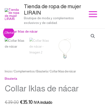
Ir
Tienda de ropa de mujer
al
LIRAIN
contenido
Boutique de moda y complementos
exclusivos y de calidad.
Collar
El
El
¡Oferta!
Iklas
precio
precio
de
nácar
original
actual
cantidad
era:
es:
€39.00.
€35.10.
Inicio
/
Complementos
/
Bisutería
/ Collar Iklas de nácar
Bisutería
Collar Iklas de nácar
€
39.00
€
35.10
IVA incluido