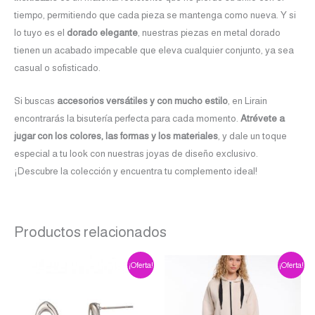
tiempo, permitiendo que cada pieza se mantenga como nueva. Y si
lo tuyo es el
dorado elegante
, nuestras piezas en metal dorado
tienen un acabado impecable que eleva cualquier conjunto, ya sea
casual o sofisticado.
Si buscas
accesorios versátiles y con mucho estilo
, en Lirain
encontrarás la bisutería perfecta para cada momento.
Atrévete a
jugar con los colores, las formas y los materiales
, y dale un toque
especial a tu look con nuestras joyas de diseño exclusivo.
¡Descubre la colección y encuentra tu complemento ideal!
Productos relacionados
El
El
El
El
Este
¡Oferta!
¡Oferta!
precio
precio
precio
precio
producto
original
actual
original
actual
era:
es:
era:
es:
tiene
€18.00.
€16.20.
€144.00.
€115.20.