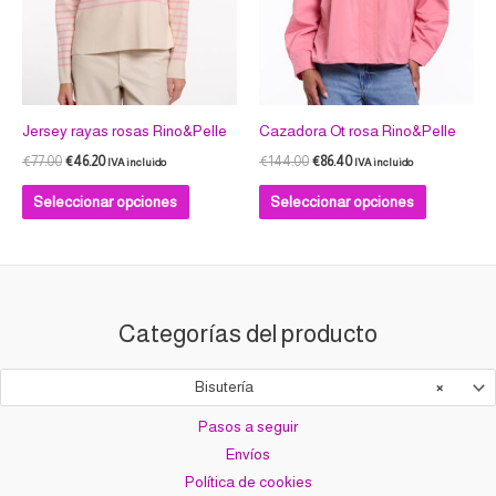
opciones
opciones
se
se
pueden
pueden
elegir
elegir
en
en
Jersey rayas rosas Rino&Pelle
Cazadora Ot rosa Rino&Pelle
la
la
€
77.00
€
46.20
€
144.00
€
86.40
IVA incluido
IVA incluido
página
página
Seleccionar opciones
Seleccionar opciones
de
de
producto
producto
Categorías del producto
Bisutería
×
Pasos a seguir
Envíos
Política de cookies