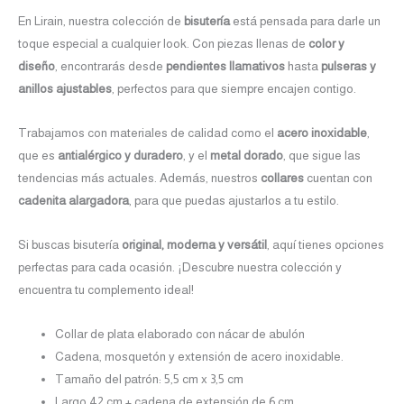
En Lirain, nuestra colección de
bisutería
está pensada para darle un
toque especial a cualquier look. Con piezas llenas de
color y
diseño
, encontrarás desde
pendientes llamativos
hasta
pulseras y
anillos ajustables
, perfectos para que siempre encajen contigo.
Trabajamos con materiales de calidad como el
acero inoxidable
,
que es
antialérgico y duradero
, y el
metal dorado
, que sigue las
tendencias más actuales. Además, nuestros
collares
cuentan con
cadenita alargadora
, para que puedas ajustarlos a tu estilo.
Si buscas bisutería
original, moderna y versátil
, aquí tienes opciones
perfectas para cada ocasión. ¡Descubre nuestra colección y
encuentra tu complemento ideal!
Collar de plata elaborado con nácar de abulón
Cadena, mosquetón y extensión de acero inoxidable.
Tamaño del patrón: 5,5 cm x 3,5 cm
Largo 42 cm + cadena de extensión de 6 cm