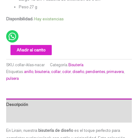
Peso 27 g
Disponibilidad:
Hay existencias
Añadir al carrito
SKU:
collar-iklas-nacar
Categoría:
Bisutería
Etiquetas:
anillo
,
bisuteria
,
collar
,
color
,
diseño
,
pendientes
,
primavera
,
pulsera
Descripción
Valoraciones (0)
En Lirain, nuestra
bisutería de diseño
es el toque perfecto para