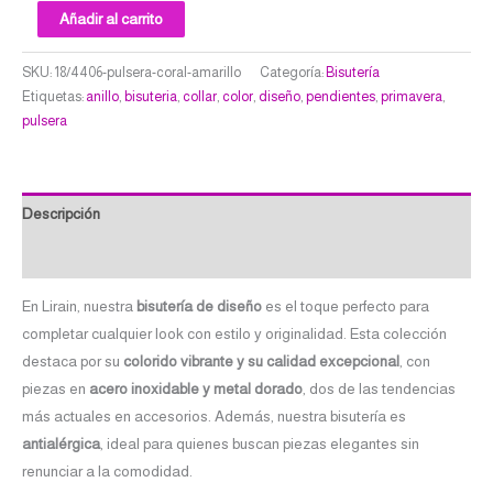
Añadir al carrito
SKU:
18/4406-pulsera-coral-amarillo
Categoría:
Bisutería
Etiquetas:
anillo
,
bisuteria
,
collar
,
color
,
diseño
,
pendientes
,
primavera
,
pulsera
Descripción
Valoraciones (0)
En Lirain, nuestra
bisutería de diseño
es el toque perfecto para
completar cualquier look con estilo y originalidad. Esta colección
destaca por su
colorido vibrante y su calidad excepcional
, con
piezas en
acero inoxidable y metal dorado
, dos de las tendencias
más actuales en accesorios. Además, nuestra bisutería es
antialérgica
, ideal para quienes buscan piezas elegantes sin
renunciar a la comodidad.