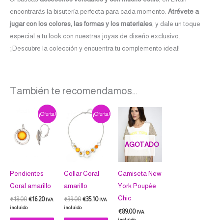
encontrarás la bisutería perfecta para cada momento.
Atrévete a
jugar con los colores, las formas y los materiales
, y dale un toque
especial a tu look con nuestras joyas de diseño exclusivo.
¡Descubre la colección y encuentra tu complemento ideal!
También te recomendamos…
El
El
El
El
Este
¡Oferta!
¡Oferta!
precio
precio
precio
precio
producto
original
actual
original
actual
era:
es:
era:
es:
tiene
€18.00.
€16.20.
€39.00.
€35.10.
AGOTADO
múltiples
variantes.
Pendientes
Collar Coral
Camiseta New
Las
Coral amarillo
amarillo
York Poupée
opciones
Chic
se
€
18.00
€
16.20
€
39.00
€
35.10
IVA
IVA
incluido
incluido
pueden
€
89.00
IVA
incluido