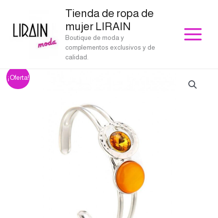
Ir
Tienda de ropa de
al
mujer LIRAIN
contenido
Boutique de moda y
complementos exclusivos y de
calidad.
Pulsera
El
El
¡Oferta!
Coral
precio
precio
amarillo
cantidad
original
actual
era:
es:
€27.00.
€24.30.