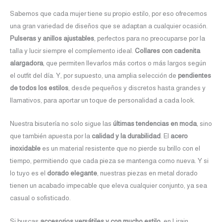
Sabemos que cada mujer tiene su propio estilo, por eso ofrecemos
una gran variedad de diseños que se adaptan a cualquier ocasión.
Pulseras y anillos ajustables
, perfectos para no preocuparse por la
talla y lucir siempre el complemento ideal.
Collares con cadenita
alargadora
, que permiten llevarlos más cortos o más largos según
el outfit del día. Y, por supuesto, una amplia selección de
pendientes
de todos los estilos
, desde pequeños y discretos hasta grandes y
llamativos, para aportar un toque de personalidad a cada look.
Nuestra bisutería no solo sigue las
últimas tendencias en moda
, sino
que también apuesta por la
calidad y la durabilidad
. El
acero
inoxidable
es un material resistente que no pierde su brillo con el
tiempo, permitiendo que cada pieza se mantenga como nueva. Y si
lo tuyo es el
dorado elegante
, nuestras piezas en metal dorado
tienen un acabado impecable que eleva cualquier conjunto, ya sea
casual o sofisticado.
Si buscas
accesorios versátiles y con mucho estilo
, en Lirain