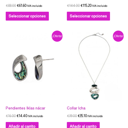
la
la
€
88.00
€
61.60
€
144.00
€
115.20
IVA incluido
IVA incluido
página
página
Seleccionar opciones
Seleccionar opciones
de
de
producto
producto
El
El
El
El
¡Oferta!
¡Oferta!
precio
precio
precio
precio
original
actual
original
actual
era:
es:
era:
es:
€16.00.
€14.40.
€39.00.
€35.10.
Pendientes Iklas nácar
Collar Icha
€
16.00
€
14.40
€
39.00
€
35.10
IVA incluido
IVA incluido
Añadir al carrito
Añadir al carrito