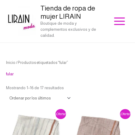
Ir
Tienda de ropa de
al
mujer LIRAIN
contenido
Boutique de moda y
complementos exclusivos y de
calidad.
Ordenado
Inicio
/ Productos etiquetados “fular”
por
los
últimos
fular
Mostrando 1–16 de 17 resultados
El
El
El
El
¡Oferta!
¡Oferta!
precio
precio
precio
precio
original
actual
original
actual
era:
es:
era:
es:
€26.00.
€23.40.
€26.00.
€23.40.