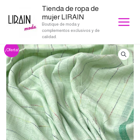
Ir
Tienda de ropa de
al
mujer LIRAIN
contenido
Boutique de moda y
complementos exclusivos y de
calidad.
Fular
El
El
¡Oferta!
lino
precio
precio
rayas
verde
original
actual
cantidad
era:
es:
€26.00.
€23.40.