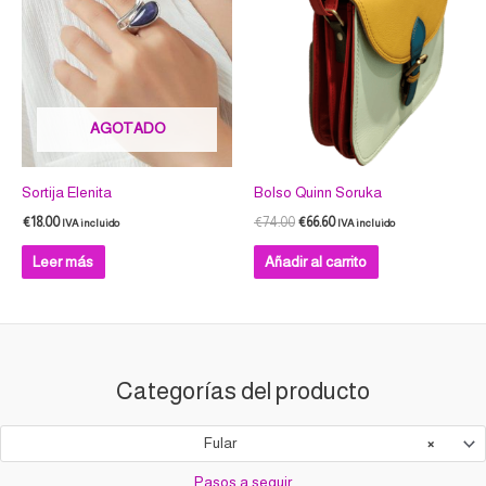
AGOTADO
Sortija Elenita
Bolso Quinn Soruka
€
18.00
€
74.00
€
66.60
IVA incluido
IVA incluido
Leer más
Añadir al carrito
Categorías del producto
Fular
×
Pasos a seguir