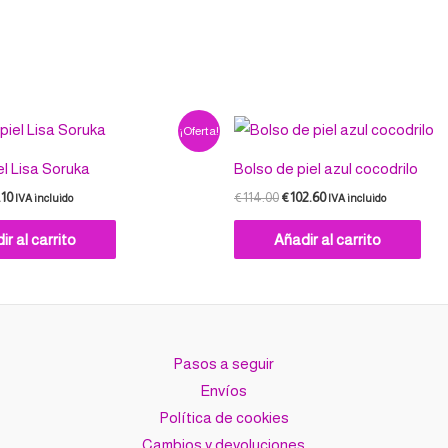
Las
Las
opciones
opc
se
se
pueden
pue
elegir
eleg
El
El
El
¡Oferta!
en
en
io
precio
precio
precio
nal
actual
original
actual
la
la
el Lisa Soruka
Bolso de piel azul cocodrilo
es:
era:
es:
página
pág
00.
€89.10.
€114.00.
€102.60.
.10
€
114.00
€
102.60
IVA incluido
IVA incluido
de
de
ir al carrito
Añadir al carrito
producto
pro
Pasos a seguir
Envíos
Política de cookies
Cambios y devoluciones