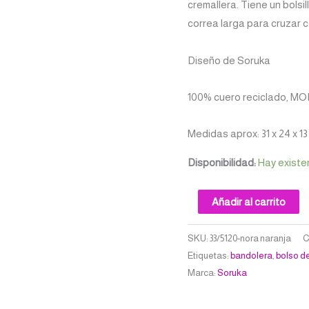
cremallera. Tiene un bolsil
correa larga para cruzar 
Diseño de Soruka
100% cuero reciclado, MO
Medidas aprox: 31 x 24 x 1
Disponibilidad:
Hay existe
Añadir al carrito
SKU:
33/5120-nora naranja
C
Etiquetas:
bandolera
,
bolso d
Marca:
Soruka