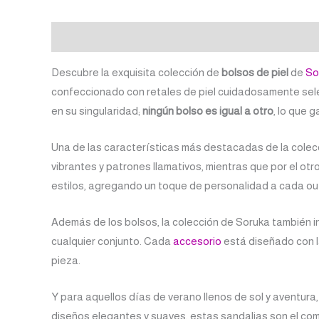
Descripción
Valoraciones (0)
Descubre la exquisita colección de
bolsos de piel
de
So
confeccionado con retales de piel cuidadosamente selecc
en su singularidad;
ningún bolso es igual a otro
, lo que 
Una de las características más destacadas de la colec
vibrantes y patrones llamativos, mientras que por el otr
estilos, agregando un toque de personalidad a cada out
Además de los bolsos, la colección de Soruka también i
cualquier conjunto. Cada
accesorio
está diseñado con la
pieza.
Y para aquellos días de verano llenos de sol y aventur
diseños elegantes y suaves, estas sandalias son el co