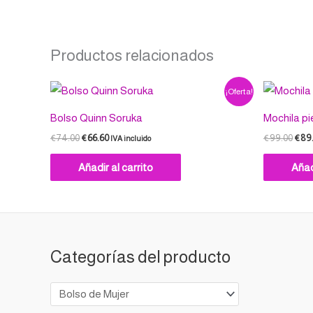
Las
opciones
se
Productos relacionados
pueden
elegir
El
El
El
¡Oferta!
en
precio
precio
prec
original
actual
origi
la
Bolso Quinn Soruka
Mochila pi
era:
es:
era:
página
€74.00.
€66.60.
€99.
€
74.00
€
66.60
€
99.00
€
89
IVA incluido
de
Añadir al carrito
Añad
producto
Categorías del producto