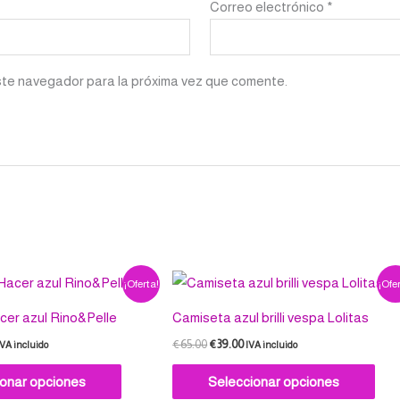
Correo electrónico
*
ste navegador para la próxima vez que comente.
l
El
El
Este
Est
¡Oferta!
¡Ofer
recio
precio
precio
producto
pro
ctual
original
actual
er azul Rino&Pelle
Camiseta azul brilli vespa Lolitas
s:
era:
es:
tiene
tien
79.80.
€65.00.
€39.00.
€
65.00
€
39.00
IVA incluido
IVA incluido
múltiples
múlt
variantes.
vari
ionar opciones
Seleccionar opciones