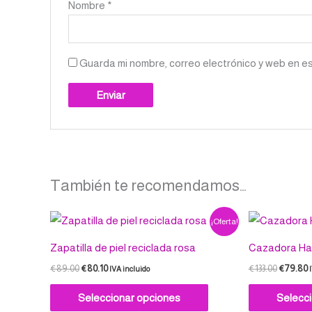
Nombre
*
Guarda mi nombre, correo electrónico y web en e
También te recomendamos…
El
El
El
E
Este
¡Oferta!
precio
precio
precio
p
producto
original
actual
original
a
Zapatilla de piel reciclada rosa
Cazadora Hac
era:
es:
era:
e
tiene
€89.00.
€80.10.
€133.00.
€
€
89.00
€
80.10
€
133.00
€
79.80
IVA incluido
múltiples
variantes.
Seleccionar opciones
Selecc