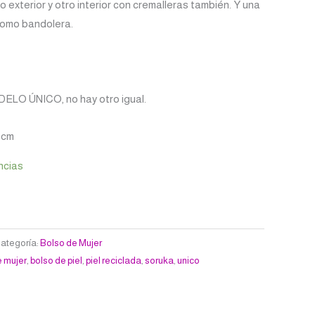
lo exterior y otro interior con cremalleras también. Y una
como bandolera.
DELO ÚNICO, no hay otro igual.
3 cm
ncias
ategoría:
Bolso de Mujer
e mujer
,
bolso de piel
,
piel reciclada
,
soruka
,
unico