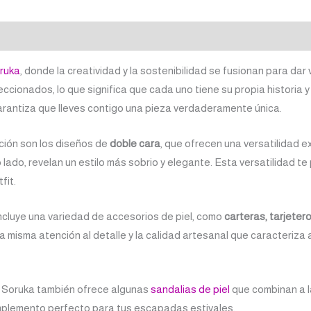
ruka
, donde la creatividad y la sostenibilidad se fusionan para dar 
ionados, lo que significa que cada uno tiene su propia historia y 
garantiza que lleves contigo una pieza verdaderamente única.
ción son los diseños de
doble cara
, que ofrecen una versatilidad e
o lado, revelan un estilo más sobrio y elegante. Esta versatilidad t
fit.
ncluye una variedad de accesorios de piel, como
carteras, tarjete
 misma atención al detalle y la calidad artesanal que caracteriza 
a, Soruka también ofrece algunas
sandalias de piel
que combinan a la
mplemento perfecto para tus escapadas estivales.