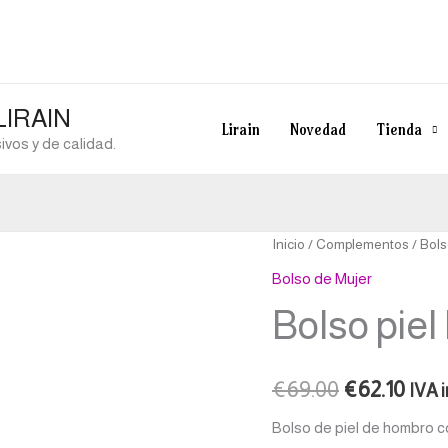
 LIRAIN
Lirain
Novedad
Tienda
vos y de calidad.
Bolso
Inicio
/
Complementos
/
Bols
El
El
piel
Bolso de Mujer
precio
prec
Nora
Bolso piel
Soruka
original
actu
naranja
era:
es:
cantidad
€
69.00
€
62.10
IVA 
€69.00.
€62.
Bolso de piel de hombro c