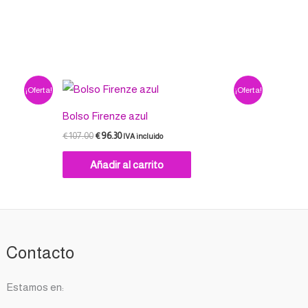
iones
den
ir
El
El
¡Oferta!
¡Oferta!
precio
precio
original
actual
Bolso Firenze azul
era:
es:
ina
€107.00.
€96.30.
€
107.00
€
96.30
IVA incluido
Añadir al carrito
ducto
Contacto
Estamos en: